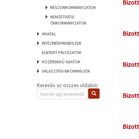
Bizot
RÉSZÖNKORMÁNYZATOK
NEMZETISÉGI
ÖNKORMÁNYZATOK
Bizot
HIVATAL
INTÉZMÉNYRENDSZER
ELNYERT PÁLYÁZATOK
KÖZÉRDEKŰ ADATOK
Bizot
VÁLASZTÁSI INFORMÁCIÓK
Keresés az összes oldalon:
Keresendő
Keresés
Bizot
kifejezés
Bizot