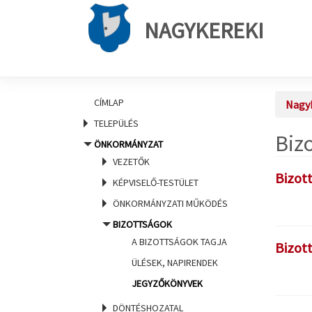
NAGYKEREKI
CÍMLAP
Nagyk
TELEPÜLÉS
Biz
ÖNKORMÁNYZAT
VEZETŐK
Bizot
KÉPVISELŐ-TESTÜLET
ÖNKORMÁNYZATI MŰKÖDÉS
BIZOTTSÁGOK
A BIZOTTSÁGOK TAGJA
Bizot
ÜLÉSEK, NAPIRENDEK
JEGYZŐKÖNYVEK
DÖNTÉSHOZATAL