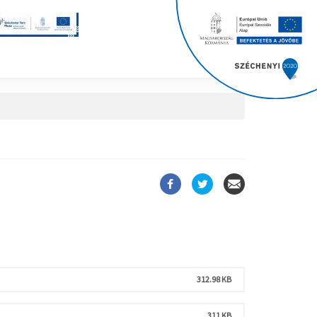
312.98 KB
311 KB