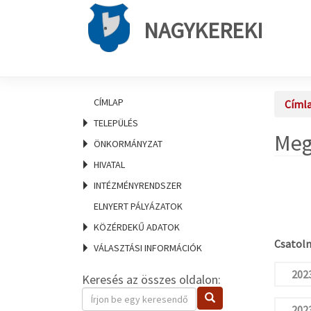
NAGYKEREKI
CÍMLAP
Címl
TELEPÜLÉS
Meg
ÖNKORMÁNYZAT
HIVATAL
INTÉZMÉNYRENDSZER
ELNYERT PÁLYÁZATOK
KÖZÉRDEKŰ ADATOK
Csatolm
VÁLASZTÁSI INFORMÁCIÓK
2023
Keresés az összes oldalon:
Keresendő
Keresés
kifejezés
2023