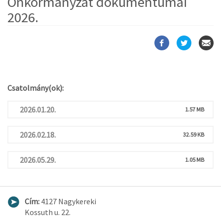
Önkormányzat dokumentumai
2026.
Csatolmány(ok):
2026.01.20.
1.57 MB
2026.02.18.
32.59 KB
2026.05.29.
1.05 MB
Cím:
4127 Nagykereki
Kossuth u. 22.