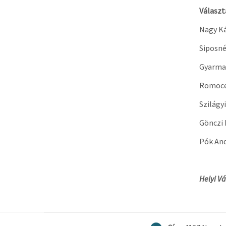
Választ
Nagy Ká
Siposné
Gyarma
Romoce
Szilágy
Gönczi 
Pók An
Helyi Vá