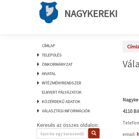
NAGYKEREKI
CÍMLAP
Címl
TELEPÜLÉS
Vála
ÖNKORMÁNYZAT
HIVATAL
INTÉZMÉNYRENDSZER
ELNYERT PÁLYÁZATOK
Nagyker
KÖZÉRDEKŰ ADATOK
VÁLASZTÁSI INFORMÁCIÓK
4110 Bi
Telefon
Keresés az összes oldalon:
Keresendő
Keresés
email:
h
kifejezés