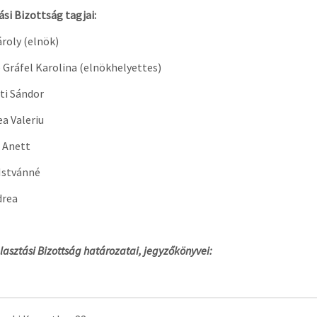
ási Bizottság tagjai:
roly (elnök)
 Gráfel Karolina (elnökhelyettes)
ti Sándor
a Valeriu
i Anett
Istvánné
drea
lasztási Bizottság határozatai, jegyzőkönyvei: